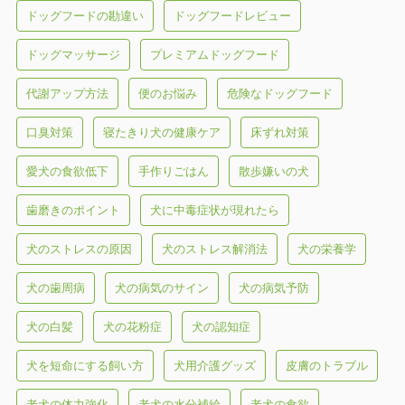
ドッグフードの勘違い
ドッグフードレビュー
ドッグマッサージ
プレミアムドッグフード
代謝アップ方法
便のお悩み
危険なドッグフード
口臭対策
寝たきり犬の健康ケア
床ずれ対策
愛犬の食欲低下
手作りごはん
散歩嫌いの犬
歯磨きのポイント
犬に中毒症状が現れたら
犬のストレスの原因
犬のストレス解消法
犬の栄養学
犬の歯周病
犬の病気のサイン
犬の病気予防
犬の白髪
犬の花粉症
犬の認知症
犬を短命にする飼い方
犬用介護グッズ
皮膚のトラブル
老犬の体力強化
老犬の水分補給
老犬の食欲