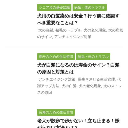
シニア犬の基礎知識
病気・体のトラブル
犬用の白髪染めは安全？行う前に確認す
べき重要なことは？
犬の白髪
,
被毛のトラブル
,
犬の老化現象
,
犬の病気
のサイン
,
アンチエイジング対策
長寿のための生活習慣
病気・体のトラブル
犬が白髪になるのは寿命のサイン？白髪
の原因と対策とは
アンチエイジング対策
,
長生きさせる生活管理
,
代
謝アップ方法
,
犬の白髪
,
犬の老化現象
,
犬のストレ
スの原因
長寿のための生活習慣
老犬が散歩で歩かない！立ち止まる！嫌
がらない方法とは？