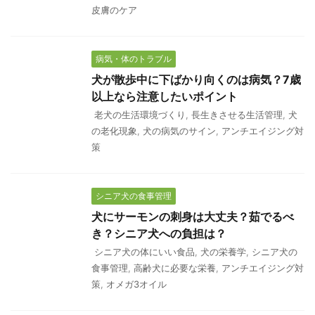
皮膚のケア
病気・体のトラブル
犬が散歩中に下ばかり向くのは病気？7歳
以上なら注意したいポイント
老犬の生活環境づくり
,
長生きさせる生活管理
,
犬
の老化現象
,
犬の病気のサイン
,
アンチエイジング対
策
シニア犬の食事管理
犬にサーモンの刺身は大丈夫？茹でるべ
き？シニア犬への負担は？
シニア犬の体にいい食品
,
犬の栄養学
,
シニア犬の
食事管理
,
高齢犬に必要な栄養
,
アンチエイジング対
策
,
オメガ3オイル