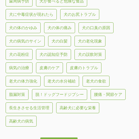
歯周病予防
犬が食べると危険な食品
犬に中毒症状が現れたら
犬のお尻トラブル
犬の体のかゆみ
犬の体の痛み
犬の口臭の原因
犬の病気のサイン
犬の白髪
犬の老化現象
犬の花粉症
犬の認知症予防
犬の誤飲対策
病気の治療
皮膚のケア
皮膚のトラブル
老犬の体力強化
老犬の水分補給
老犬の食欲
脂漏対策
脱！ドッグフードジプシー
腰痛・関節ケア
長生きさせる生活管理
高齢犬に必要な栄養
高齢犬の病気