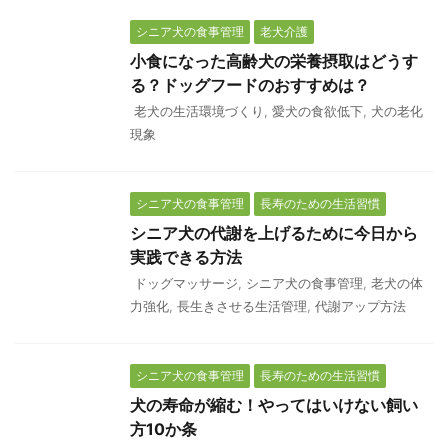
シニア犬の食事管理
老犬介護
小食になった高齢犬の栄養摂取はどうす
る？ドッグフードのおすすめは？
老犬の生活環境づくり
,
愛犬の食欲低下
,
犬の老化
現象
シニア犬の食事管理
長寿のための生活習慣
シニア犬の代謝を上げるために今日から
実践できる方法
ドッグマッサージ
,
シニア犬の食事管理
,
老犬の体
力強化
,
長生きさせる生活管理
,
代謝アップ方法
シニア犬の食事管理
長寿のための生活習慣
犬の寿命が縮む！やってはいけない飼い
方10か条