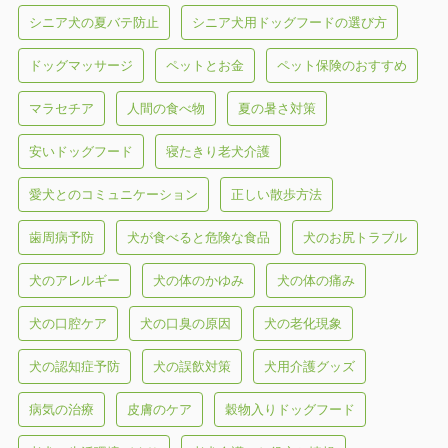
シニア犬の夏バテ防止
シニア犬用ドッグフードの選び方
ドッグマッサージ
ペットとお金
ペット保険のおすすめ
マラセチア
人間の食べ物
夏の暑さ対策
安いドッグフード
寝たきり老犬介護
愛犬とのコミュニケーション
正しい散歩方法
歯周病予防
犬が食べると危険な食品
犬のお尻トラブル
犬のアレルギー
犬の体のかゆみ
犬の体の痛み
犬の口腔ケア
犬の口臭の原因
犬の老化現象
犬の認知症予防
犬の誤飲対策
犬用介護グッズ
病気の治療
皮膚のケア
穀物入りドッグフード